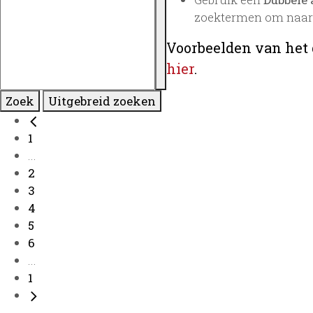
zoektermen om naar 
Voorbeelden van het 
hier
.
Zoek
Uitgebreid zoeken
1
...
2
3
4
5
6
...
1