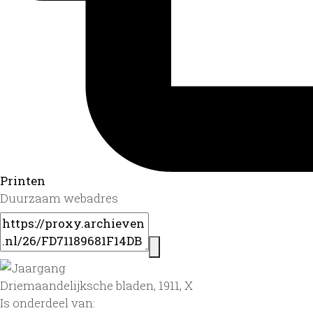
Printen
Duurzaam webadres
Driemaandelijksche bladen, 1911, X
Is onderdeel van: