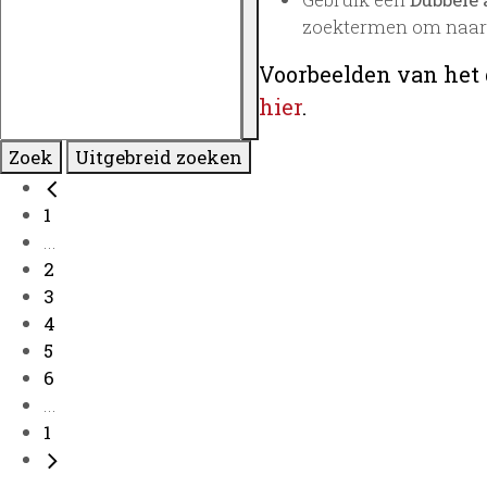
zoektermen om naar 
Voorbeelden van het 
hier
.
Zoek
Uitgebreid zoeken
1
...
2
3
4
5
6
...
1