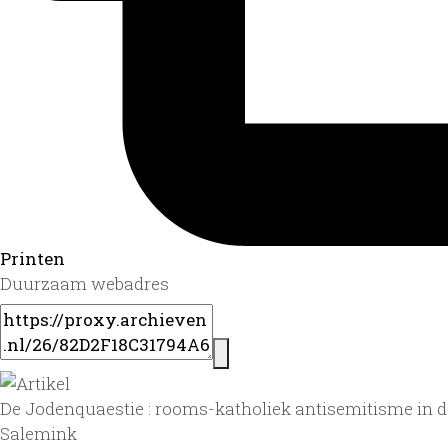
Printen
Duurzaam webadres
De Jodenquaestie : rooms-katholiek antisemitisme in d
Salemink