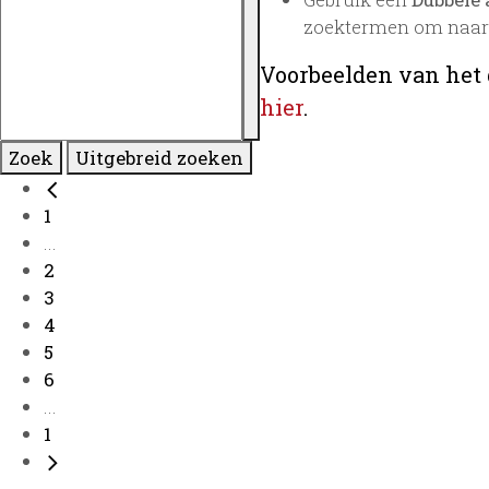
zoektermen om naar 
Voorbeelden van het 
hier
.
Zoek
Uitgebreid zoeken
1
...
2
3
4
5
6
...
1