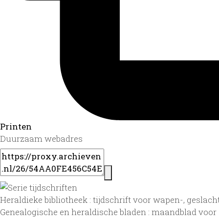
Printen
Duurzaam webadres
Heraldieke bibliotheek : tijdschrift voor wapen-, geslach
Genealogische en heraldische bladen : maandblad voor g