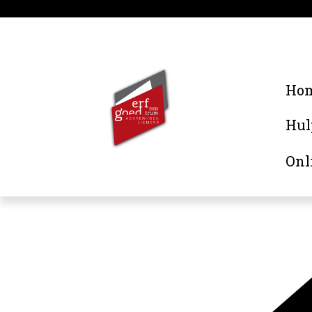
Ho
Hul
Onl