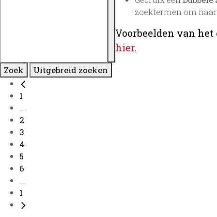
zoektermen om naar 
Voorbeelden van het 
hier
.
Zoek
Uitgebreid zoeken
1
...
2
3
4
5
6
...
1