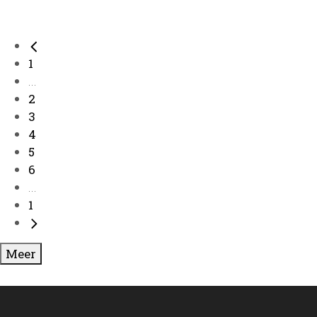
25488 Noariker Joargang, 2022, Nr. 19
1
...
2
3
4
5
6
...
1
Meer