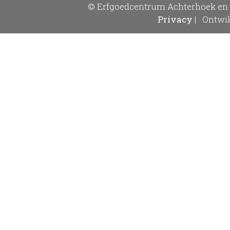
© Erfgoedcentrum Achterhoek en 
Privacy
|
Ontwik