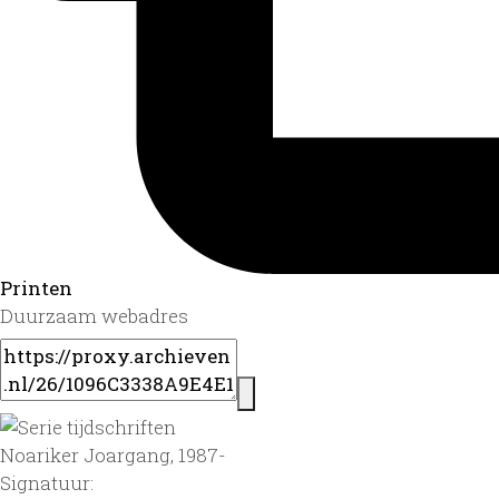
Printen
Duurzaam webadres
Noariker Joargang, 1987-
Signatuur: