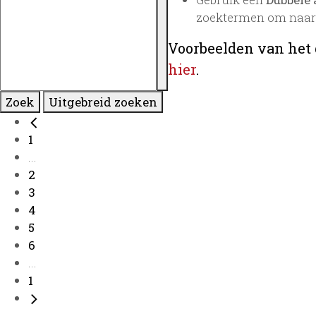
zoektermen om naar 
Voorbeelden van het 
hier
.
Zoek
Uitgebreid zoeken
1
...
2
3
4
5
6
...
1