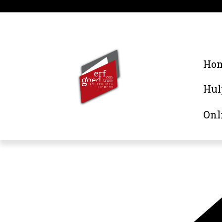
Ho
Hul
Onl