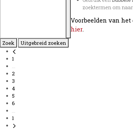
zoektermen om naar 
Voorbeelden van het 
hier
.
Zoek
Uitgebreid zoeken
1
...
2
3
4
5
6
...
1