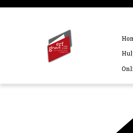
Ho
Hul
Onl