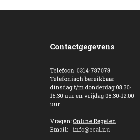
Nederlandse Genealogische Vereniging : Achterhoekbu
Nederlandse Genealogische Vereniging : Achterhoekbu
Nederlandse Genealogische Vereniging : Achterhoekbu
Contactgegevens
Nederlandse Genealogische Vereniging : Achterhoekbu
Nederlandse Genealogische Vereniging : Achterhoekbu
Telefoon: 0314-787078
Telefonisch bereikbaar:
Nederlandse Genealogische Vereniging : Achterhoekbu
dinsdag t/m donderdag 08.30-
16.30 uur en vrijdag 08.30-12.00
Nederlandse Genealogische Vereniging : Achterhoekbu
uur
Nederlandse Genealogische Vereniging : Achterhoekbu
Vragen:
Online Regelen
Email: info@ecal.nu
Nederlandse Genealogische Vereniging : Achterhoekbu