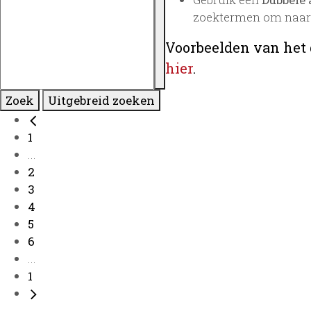
zoektermen om naar 
Voorbeelden van het 
hier
.
Zoek
Uitgebreid zoeken
1
...
2
3
4
5
6
...
1