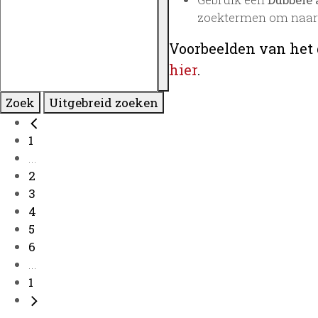
zoektermen om naar 
Voorbeelden van het 
hier
.
Zoek
Uitgebreid zoeken
1
...
2
3
4
5
6
...
1