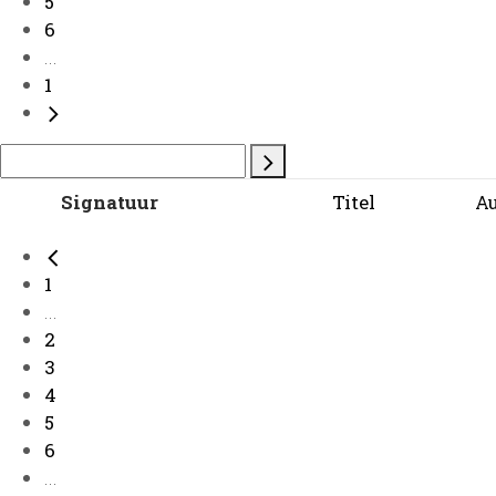
5
6
...
1
Signatuur
Titel
A
1
...
2
3
4
5
6
...