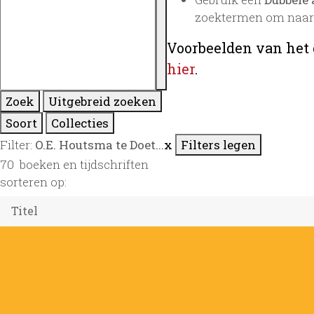
zoektermen om naar 
Voorbeelden van het 
hier
.
Zoek
Uitgebreid zoeken
Soort
Collecties
Filter:
O.E. Houtsma te Doet...
x
Filters legen
70
boeken en tijdschriften
sorteren op: