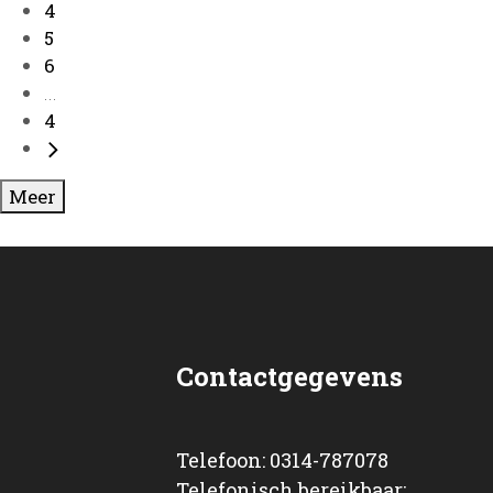
4
5
6
...
4
Meer
Contactgegevens
Telefoon: 0314-787078
Telefonisch bereikbaar: