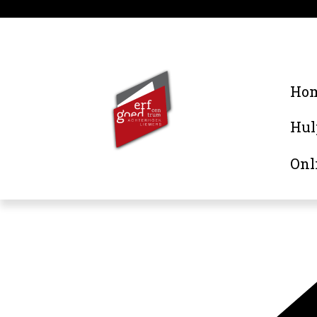
Ho
Hul
Onl