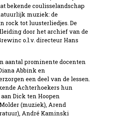
t dat bekende coulisselandschap
natuurlijk muziek: de
n rock tot luusterliedjes. De
dleiding door het archief van de
ewinc o.l.v. directeur Hans
en aantal prominente docenten
 Diana Abbink en
rzorgen een deel van de lessen.
ekende Achterhoekers hun
d aan Dick ten Hoopen
 Molder (muziek), Arend
eratuur), André Kaminski