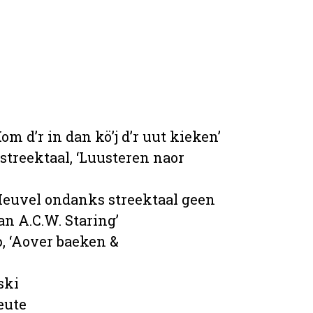
m d’r in dan kö’j d’r uut kieken’
streektaal, ‘Luusteren naor
 ‘Heuvel ondanks streektaal geen
van A.C.W. Staring’
p, ‘Aover baeken &
ski
eute