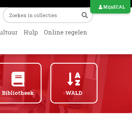
MijnECAL
Trefwoord
Zoeken
ultuur
Hulp
Online regelen
Bibliotheek
WALD