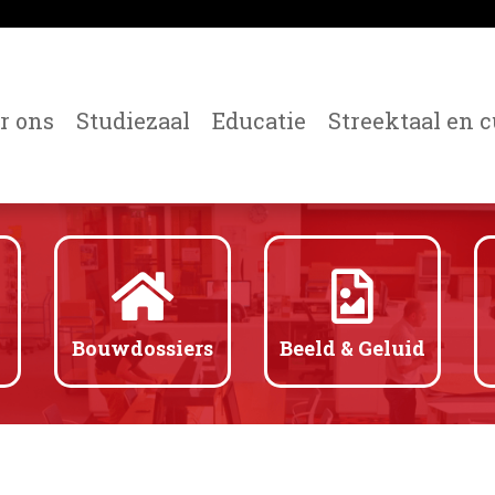
r ons
Studiezaal
Educatie
Streektaal en c
Bouwdossiers
Beeld & Geluid