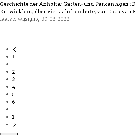
Geschichte der Anholter Garten- und Parkanlagen : 
Entwicklung über vier Jahrhunderte; von Duco van K
laatste wijziging 30-08-2022
1
...
2
3
4
5
6
...
1