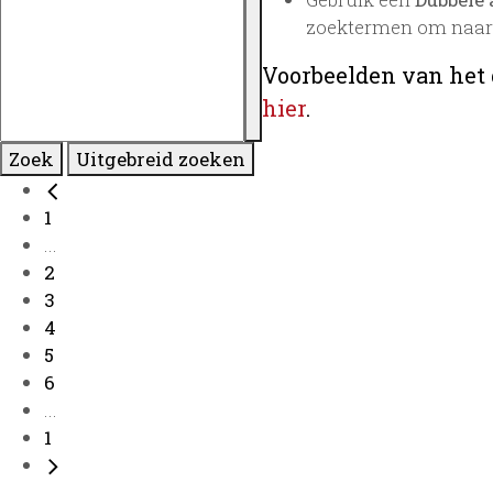
zoektermen om naar 
Voorbeelden van het 
hier
.
Zoek
Uitgebreid zoeken
1
...
2
3
4
5
6
...
1