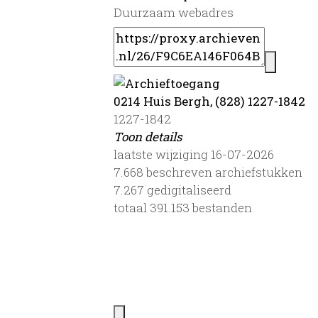
Duurzaam webadres
0214 Huis Bergh, (828) 1227-1842
1227-1842
Toon details
Datering
laatste wijziging 16-07-2026
:
1227-1842
7.668 beschreven archiefstukken
Raadpleegbaarheid:
7.267 gedigitaliseerd
De archieven van Huis Bergh beruste
totaal 391.153 bestanden
Heerenberg. Voorzover de document
gekoppelde scans geraadpleegd kun
raadpleegruimte in het muntgebouw 
Huis Bergh (tel. 0314-662271, archi
worden. Het muntgebouw, (Muntwal 
afspraak van 09.00 -16.30 uur toega