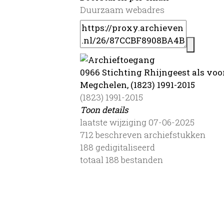
Duurzaam webadres
0966 Stichting Rhijngeest als vo
Megchelen, (1823) 1991-2015
(1823) 1991-2015
Toon details
Datering
laatste wijziging 07-06-2025
:
(1823) 1991-2015
712 beschreven archiefstukken
Auteur:
188 gedigitaliseerd
P. Bresser
totaal 188 bestanden
Toegang:
Inventaris
Gemeente:
Oude IJsselstreek
Omvang
: