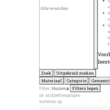
G
v
G
s
G
a
n
z
Voor
lees
Zoek
Uitgebreid zoeken
Materiaal
Categorie
Gemeent
Filter:
Huizen
x
Filters legen
14
archieftoegangen
sorteren op: