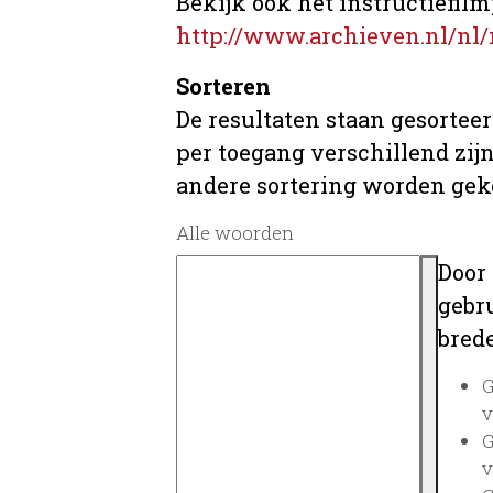
Bekijk ook het instructiefilm
http://www.archieven.nl/nl/
Sorteren
De resultaten staan gesorteer
per toegang verschillend zij
andere sortering worden gek
Alle woorden
Door
gebru
brede
G
v
G
v