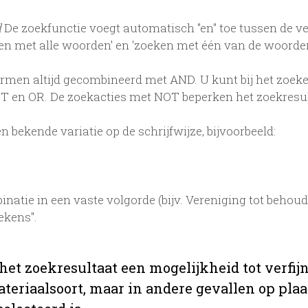
d
De zoekfunctie voegt automatisch "en" toe tussen de v
en met alle woorden' en 'zoeken met één van de woord
en altijd gecombineerd met AND. U kunt bij het zoeke
 en OR. De zoekacties met NOT beperken het zoekresult
 bekende variatie op de schrijfwijze, bijvoorbeeld:
natie in een vaste volgorde (bijv. Vereniging tot beho
ekens".
 het zoekresultaat een mogelijkheid tot verf
teriaalsoort, maar in andere gevallen op plaats