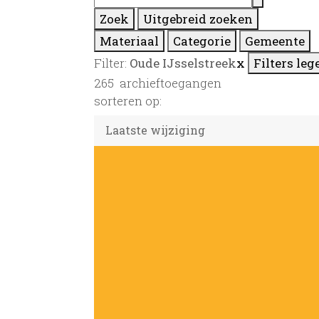
Zoek
Uitgebreid zoeken
Materiaal
Categorie
Gemeente
Filter:
Oude IJsselstreek
x
Filters leg
265
archieftoegangen
sorteren op: