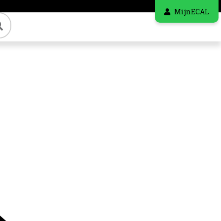
MijnECAL
Zoeken