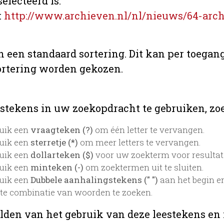
electeerd is.
:
http://www.archieven.nl/nl/nieuws/64-arch
n een standaard sortering. Dit kan per toegang
ortering worden gekozen.
stekens in uw zoekopdracht te gebruiken, zoek
uik een
vraagteken (?)
om één letter te vervangen.
uik een
sterretje (*)
om meer letters te vervangen.
uik een
dollarteken ($)
voor uw zoekterm voor resultaten
uik een
minteken (-)
om zoektermen uit te sluiten.
uik een
Dubbele aanhalingstekens (" ")
aan het begin e
te combinatie van woorden te zoeken.
lden van het gebruik van deze leestekens en