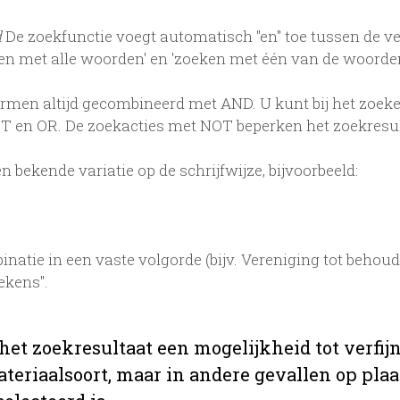
d
De zoekfunctie voegt automatisch "en" toe tussen de v
en met alle woorden' en 'zoeken met één van de woord
en altijd gecombineerd met AND. U kunt bij het zoeke
 en OR. De zoekacties met NOT beperken het zoekresult
 bekende variatie op de schrijfwijze, bijvoorbeeld:
natie in een vaste volgorde (bijv. Vereniging tot beho
ekens".
 het zoekresultaat een mogelijkheid tot verf
teriaalsoort, maar in andere gevallen op plaats