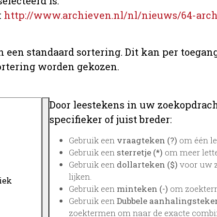
electeerd is.
:
http://www.archieven.nl/nl/nieuws/64-arch
n een standaard sortering. Dit kan per toegang
ortering worden gekozen.
Door leestekens in uw zoekopdrach
specifieker of juist breder:
Gebruik een
vraagteken (?)
om één le
Gebruik een
sterretje (*)
om meer lette
Gebruik een
dollarteken ($)
voor uw z
lijken.
Gebruik een
minteken (-)
om zoekterme
Gebruik een
Dubbele aanhalingstekens
zoektermen om naar de exacte combin