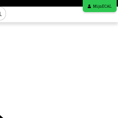
MijnECAL
Zoeken