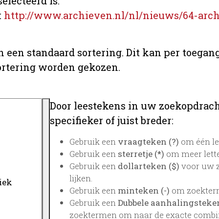
electeerd is.
:
http://www.archieven.nl/nl/nieuws/64-arch
n een standaard sortering. Dit kan per toegang
ortering worden gekozen.
Door leestekens in uw zoekopdrach
specifieker of juist breder:
Gebruik een
vraagteken (?)
om één le
Gebruik een
sterretje (*)
om meer lette
Gebruik een
dollarteken ($)
voor uw z
lijken.
Gebruik een
minteken (-)
om zoekterme
Gebruik een
Dubbele aanhalingstekens
zoektermen om naar de exacte combin