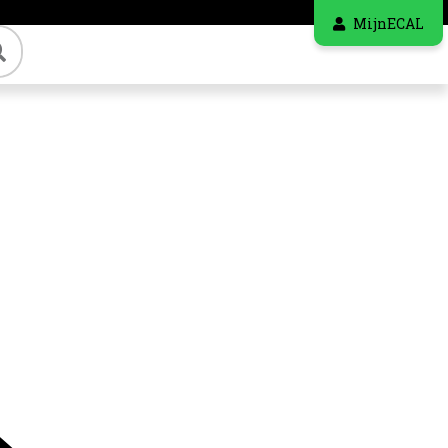
MijnECAL
Zoeken