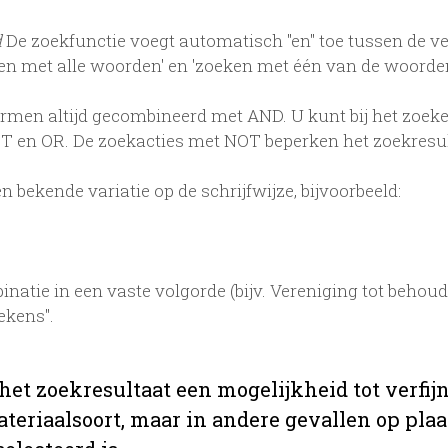
d
De zoekfunctie voegt automatisch "en" toe tussen de v
en met alle woorden' en 'zoeken met één van de woord
en altijd gecombineerd met AND. U kunt bij het zoeke
 en OR. De zoekacties met NOT beperken het zoekresult
 bekende variatie op de schrijfwijze, bijvoorbeeld:
natie in een vaste volgorde (bijv. Vereniging tot beho
ekens".
 het zoekresultaat een mogelijkheid tot verf
teriaalsoort, maar in andere gevallen op plaats