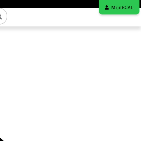
MijnECAL
Zoeken