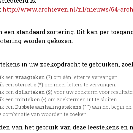
electeerd is.
:
http://www.archieven.nl/nl/nieuws/64-arch
n een standaard sortering. Dit kan per toegang
ortering worden gekozen.
tekens in uw zoekopdracht te gebruiken, zoekt 
ik een
vraagteken (?)
om één letter te vervangen.
ik een
sterretje (*)
om meer letters te vervangen.
ik een
dollarteken ($)
voor uw zoekterm voor resultaten 
ik een
minteken (-)
om zoektermen uit te sluiten.
ik een
Dubbele aanhalingstekens (" ")
aan het begin en
e combinatie van woorden te zoeken.
den van het gebruik van deze leestekens en 