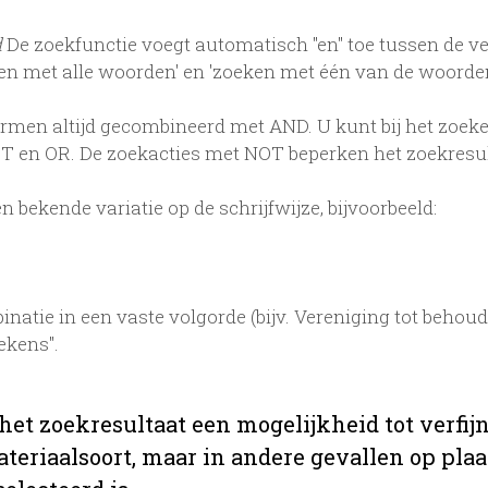
d
De zoekfunctie voegt automatisch "en" toe tussen de v
en met alle woorden' en 'zoeken met één van de woord
en altijd gecombineerd met AND. U kunt bij het zoeke
 en OR. De zoekacties met NOT beperken het zoekresult
 bekende variatie op de schrijfwijze, bijvoorbeeld:
natie in een vaste volgorde (bijv. Vereniging tot beho
ekens".
 het zoekresultaat een mogelijkheid tot verf
teriaalsoort, maar in andere gevallen op plaats