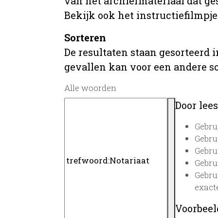
van het archiefmateriaal dat ges
Bekijk ook het instructiefilmpje
Sorteren
De resultaten staan gesorteerd i
gevallen kan voor een andere s
Alle woorden
Door lees
Gebru
Gebru
Gebru
Gebru
Gebru
exact
Voorbeel