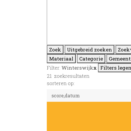
Zoek
Uitgebreid zoeken
Zoek
Materiaal
Categorie
Gemeent
Filter:
Winterswijk
x
Filters lege
21
zoekresultaten
sorteren op: