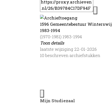
1596 Gemeentebestuur Winterswijk 
1983-1994
(1970-1981) 1983-1994
Toon details
Datering
laatste wijziging 22-01-2026
:
(1970-1981) 1983-1994
10 beschreven archiefstukken
Auteur:
Doetinchem, april/mei 2019. P. Mee
Toegang:
Inventaris
Gemeente:
Winterswijk
Omvang
:
Mijn Studiezaal
0,25
Licentie: