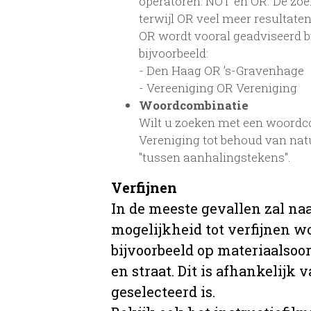
operatoren: NOT en OR. De zoe
terwijl OR veel meer resultaten
OR wordt vooral geadviseerd bij
bijvoorbeeld:
- Den Haag OR ’s-Gravenhage
- Vereeniging OR Vereniging
Woordcombinatie
Wilt u zoeken met een woordcom
Vereniging tot behoud van na
"tussen aanhalingstekens".
Verfijnen
In de meeste gevallen zal na
mogelijkheid tot verfijnen w
bijvoorbeeld op materiaalsoor
en straat. Dit is afhankelijk 
geselecteerd is.