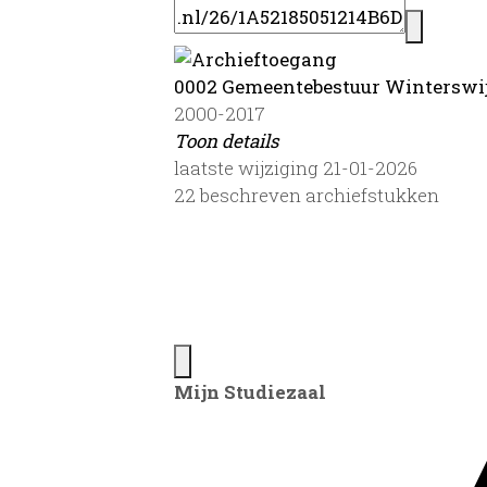
0002 Gemeentebestuur Winterswij
2000-2017
Toon details
Datering
laatste wijziging 21-01-2026
:
2000-2017
22 beschreven archiefstukken
Auteur:
H.G. Nijman
Toegang:
Plaatsingslijst
Beperking:
Openbaar na 75 jaar
Gemeente:
Mijn Studiezaal
Winterswijk
Omvang
:
0,125