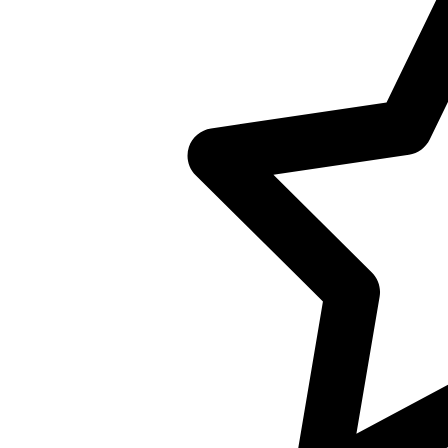
Licentie:
Creative Commons 
Citeerinstructie:
Bij het citeren in annotatie en ver
eenmaal volledig en zonder afkort
volstaan met verkorte aanhaling.
Information obtained from our arch
source and our archive must be ment
abbreviations.
VOLLEDIG/Full:
Erfgoedcentrum Achterhoek en Lie
Gemeentebestuur Winterswijk, 200
VERKORT/Thereafter:
NL-DtcSARA 0002
Trefwoorden:
Gemeentearchief
Categorie: