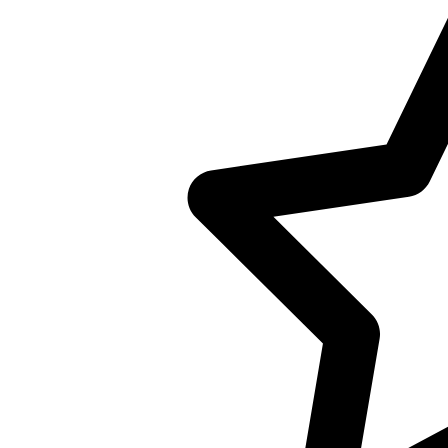
Creative Commons 
Citeerinstructie:
Bij het citeren in annotatie en ver
eenmaal volledig en zonder afkort
volstaan met verkorte aanhaling.
Information obtained from our arch
source and our archive must be ment
abbreviations.
VOLLEDIG/Full:
Erfgoedcentrum Achterhoek en Lie
Gemeentebestuur Winterswijk - Rest
1994
VERKORT/Thereafter:
NL-DtcSARA 1596
Categorie:
Algemeen bestuur en Politiek
Kunst, Cultuur en Erfgoedbeh