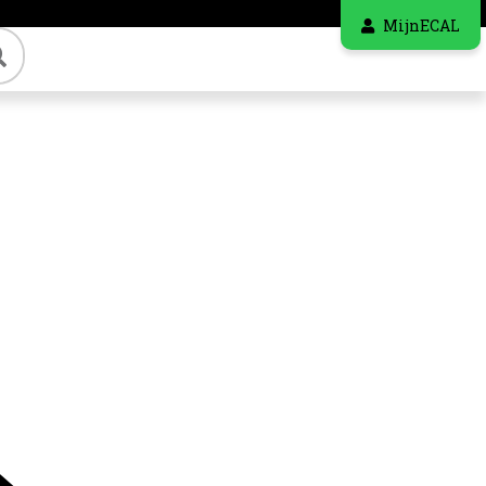
MijnECAL
Zoeken