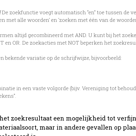
d
De zoekfunctie voegt automatisch "en" toe tussen de v
en met alle woorden' en 'zoeken met één van de woord
en altijd gecombineerd met AND. U kunt bij het zoeke
 en OR. De zoekacties met NOT beperken het zoekresult
 bekende variatie op de schrijfwijze, bijvoorbeeld:
natie in een vaste volgorde (bijv. Vereniging tot beho
ekens".
 het zoekresultaat een mogelijkheid tot verf
teriaalsoort, maar in andere gevallen op plaats