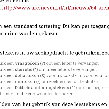
electeerd is.
:
http://www.archieven.nl/nl/nieuws/64-arch
n een standaard sortering. Dit kan per toegang
ortering worden gekozen.
stekens in uw zoekopdracht te gebruiken, zoek
uik een
vraagteken (?)
om één letter te vervangen.
uik een
sterretje (*)
om meer letters te vervangen.
uik een
dollarteken ($)
voor uw zoekterm voor resultaten
uik een
minteken (-)
om zoektermen uit te sluiten.
uik een
Dubbele aanhalingstekens (" ")
aan het begin e
te combinatie van woorden te zoeken.
lden van het gebruik van deze leestekens en