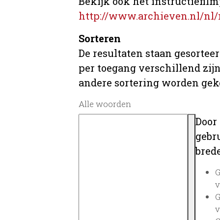
Bekijk ook het instructiefilm
http://www.archieven.nl/nl/
Sorteren
De resultaten staan gesorteer
per toegang verschillend zij
andere sortering worden gek
Alle woorden
Door
gebru
brede
G
v
G
v