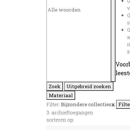
G
v
G
s
G
a
n
z
Voor
lees
Zoek
Uitgebreid zoeken
Materiaal
Filter:
Bijzondere collecties
x
Filt
3
archieftoegangen
sorteren op: