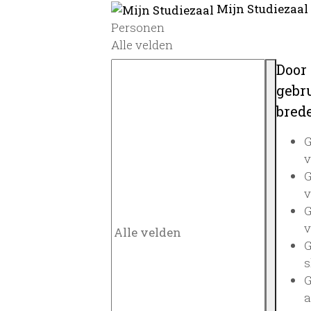
Mijn Studiezaal
Personen
Alle velden
Door
gebru
brede
G
v
G
v
G
v
G
s
G
a