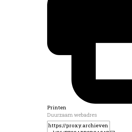
Printen
Duurzaam webadres