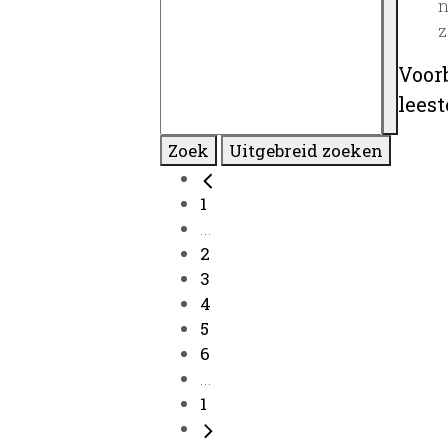
n
z
Voor
lees
Zoek
Uitgebreid zoeken
1
...
2
3
4
5
6
...
1