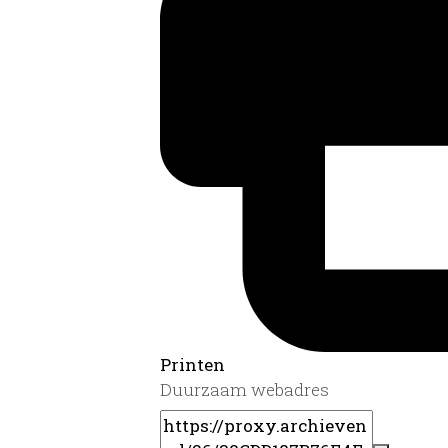
Printen
Duurzaam webadres