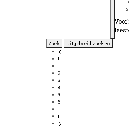
n
z
Voor
lees
Zoek
Uitgebreid zoeken
1
...
2
3
4
5
6
...
1