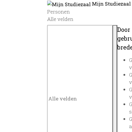
Mijn Studiezaal
Personen
Alle velden
Door
gebru
brede
G
v
G
v
G
v
G
s
G
a