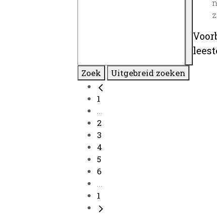
n
z
Voor
lees
Zoek
Uitgebreid zoeken
1
...
2
3
4
5
6
...
1