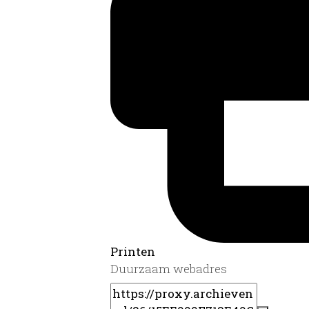
Printen
Duurzaam webadres