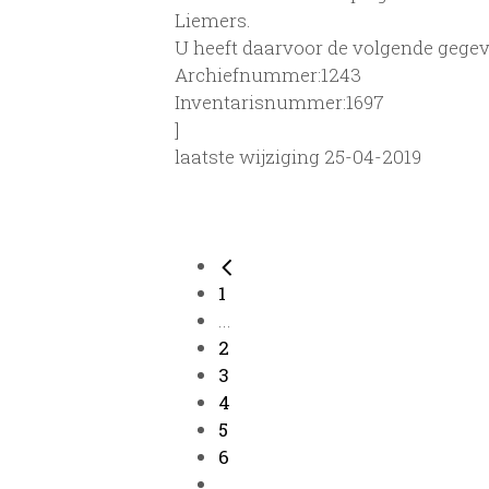
Liemers.
U heeft daarvoor de volgende gegev
Archiefnummer:1243
Inventarisnummer:1697
]
laatste wijziging 25-04-2019
1
...
2
3
4
5
6
...