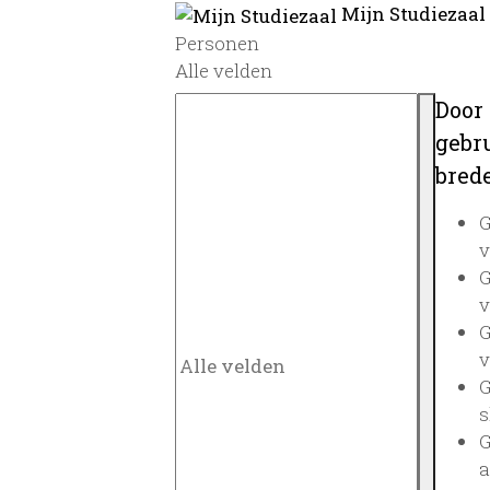
Mijn Studiezaal
Personen
Alle velden
Door
gebru
brede
G
v
G
v
G
v
G
s
G
a