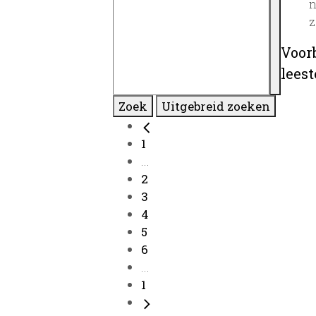
n
z
Voor
lees
Zoek
Uitgebreid zoeken
1
...
2
3
4
5
6
...
1