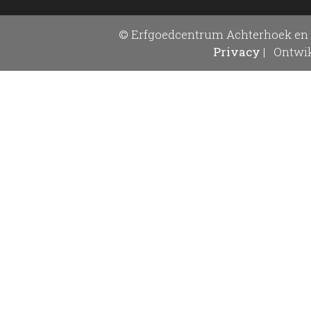
© Erfgoedcentrum Achterhoek en 
Privacy
|
Ontwik