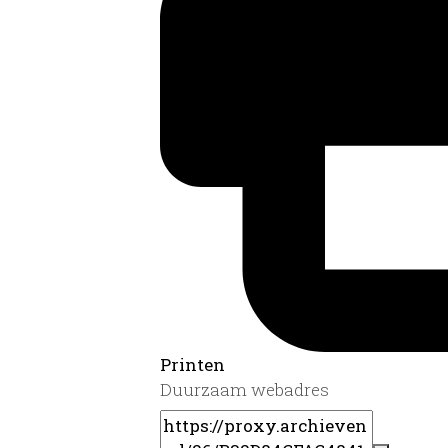
Printen
Duurzaam webadres