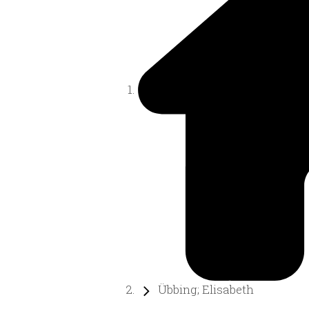
Übbing; Elisabeth