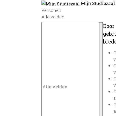
Mijn Studiezaal
Personen
Alle velden
Door
gebru
brede
G
v
G
v
G
v
G
s
G
a