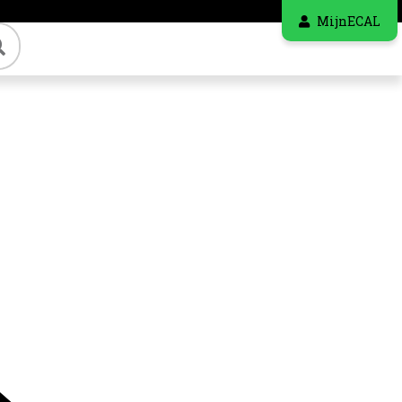
MijnECAL
Zoeken