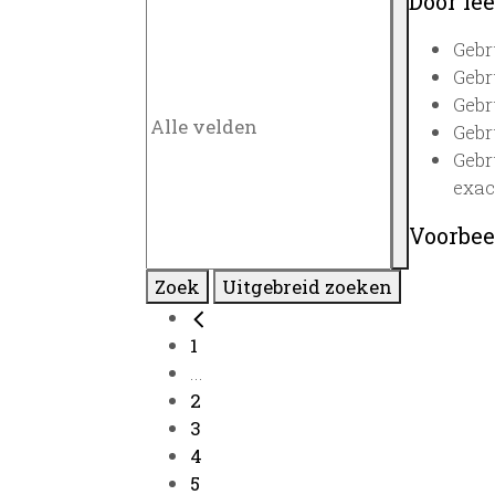
Door lee
Gebr
Gebr
Gebr
Gebr
Gebr
exac
Voorbee
Zoek
Uitgebreid zoeken
1
...
2
3
4
5