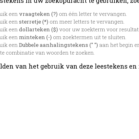
stekens in uw zoekopdracht te gebruiken, zoek
uik een
vraagteken (?)
om één letter te vervangen.
uik een
sterretje (*)
om meer letters te vervangen.
uik een
dollarteken ($)
voor uw zoekterm voor resultaten
uik een
minteken (-)
om zoektermen uit te sluiten.
uik een
Dubbele aanhalingstekens (" ")
aan het begin e
te combinatie van woorden te zoeken.
lden van het gebruik van deze leestekens en