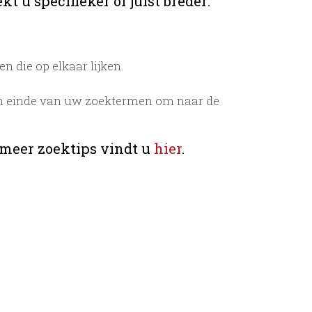
t u specifieker of juist breder:
 die op elkaar lijken.
n einde van uw zoektermen om naar de
 meer zoektips vindt u
hier
.