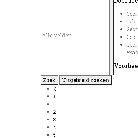
Door lee
Gebr
Gebr
Gebr
Gebr
Gebr
exac
Voorbee
Zoek
Uitgebreid zoeken
1
...
2
3
4
5