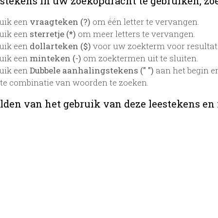
stekens in uw zoekopdracht te gebruiken, zoek
uik een
vraagteken (?)
om één letter te vervangen.
uik een
sterretje (*)
om meer letters te vervangen.
uik een
dollarteken ($)
voor uw zoekterm voor resultaten
uik een
minteken (-)
om zoektermen uit te sluiten.
uik een
Dubbele aanhalingstekens (" ")
aan het begin e
te combinatie van woorden te zoeken.
lden van het gebruik van deze leestekens en