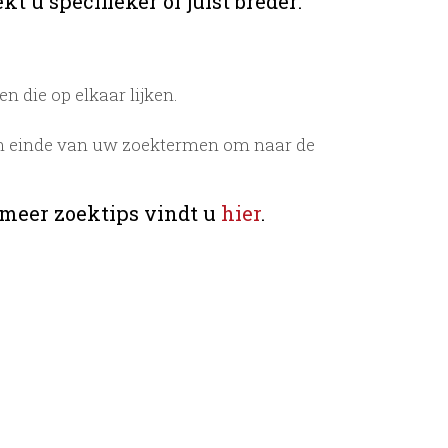
t u specifieker of juist breder:
 die op elkaar lijken.
n einde van uw zoektermen om naar de
 meer zoektips vindt u
hier
.