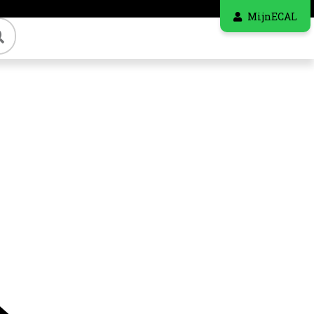
MijnECAL
Zoeken