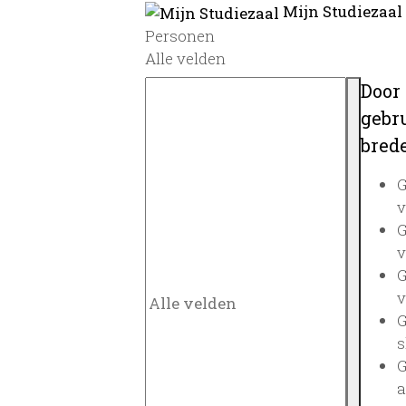
Mijn Studiezaal
Personen
Alle velden
Door
gebru
brede
G
v
G
v
G
v
G
s
G
a