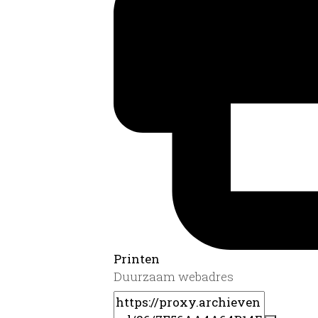
Printen
Duurzaam webadres