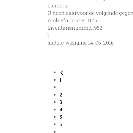
Liemers.
U heeft daarvoor de volgende gegev
Archiefnummer:1176
Inventarisnummer:952
]
laatste wijziging 14-06-2016
1
...
2
3
4
5
6
...