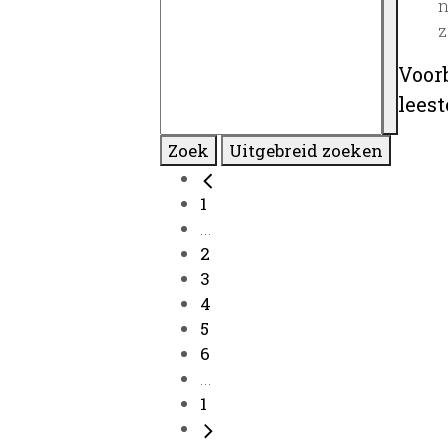
n
z
Voor
lees
Zoek
Uitgebreid zoeken
1
...
2
3
4
5
6
...
1