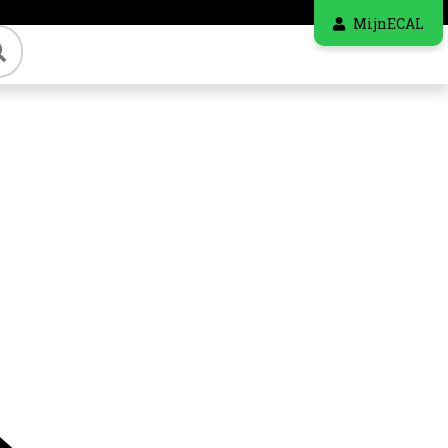
MijnECAL
Zoeken