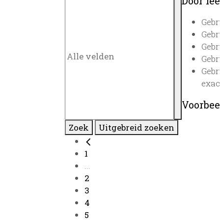
Door lee
Gebr
Gebr
Gebr
Gebr
Gebr
exac
Voorbee
Zoek
Uitgebreid zoeken
1
...
2
3
4
5