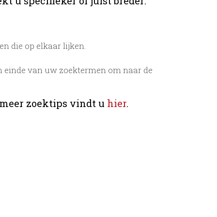
t u specifieker of juist breder:
 die op elkaar lijken.
n einde van uw zoektermen om naar de
 meer zoektips vindt u
hier
.