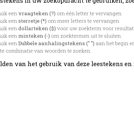
stekens in uw zoekopdracht te gebruiken, zoek
uik een
vraagteken (?)
om één letter te vervangen.
uik een
sterretje (*)
om meer letters te vervangen.
uik een
dollarteken ($)
voor uw zoekterm voor resultaten
uik een
minteken (-)
om zoektermen uit te sluiten.
uik een
Dubbele aanhalingstekens (" ")
aan het begin e
te combinatie van woorden te zoeken.
lden van het gebruik van deze leestekens en