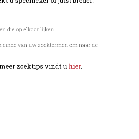
t u specifieker of juist breder:
 die op elkaar lijken.
n einde van uw zoektermen om naar de
 meer zoektips vindt u
hier
.