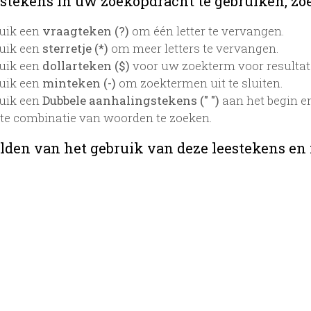
stekens in uw zoekopdracht te gebruiken, zoek
uik een
vraagteken (?)
om één letter te vervangen.
uik een
sterretje (*)
om meer letters te vervangen.
uik een
dollarteken ($)
voor uw zoekterm voor resultaten
uik een
minteken (-)
om zoektermen uit te sluiten.
uik een
Dubbele aanhalingstekens (" ")
aan het begin e
te combinatie van woorden te zoeken.
lden van het gebruik van deze leestekens en