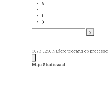
6
...
1
0673-1256 Nadere toegang op processen-
Mijn Studiezaal