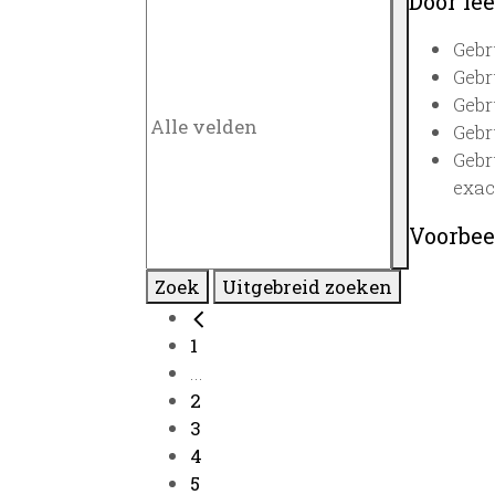
Door lee
Gebr
Gebr
Gebr
Gebr
Gebr
exac
Voorbee
Zoek
Uitgebreid zoeken
1
...
2
3
4
5