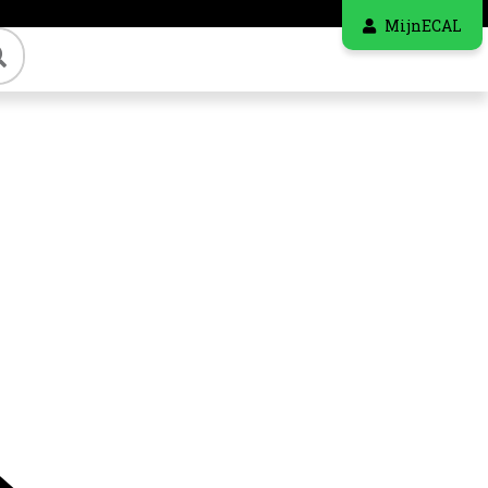
MijnECAL
Zoeken