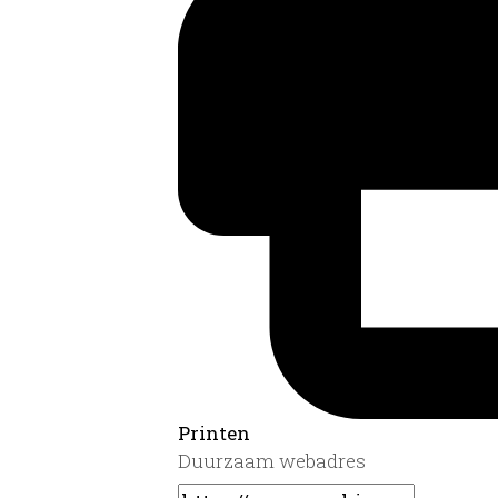
Printen
Duurzaam webadres