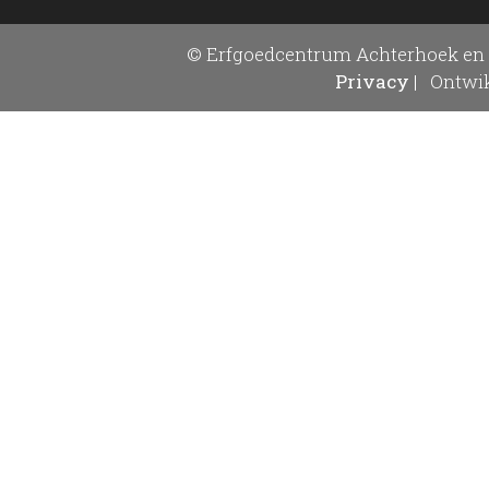
© Erfgoedcentrum Achterhoek en 
Privacy
|
Ontwik