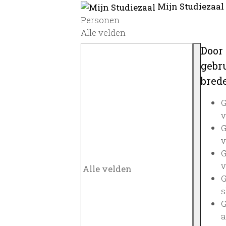
Mijn Studiezaal
Personen
Alle velden
Door
gebru
brede
G
v
G
v
G
v
G
s
G
a