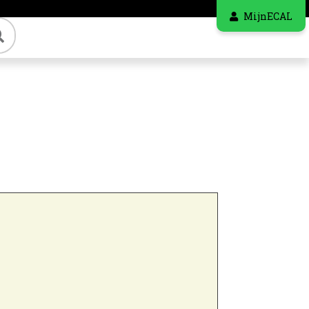
MijnECAL
Zoeken