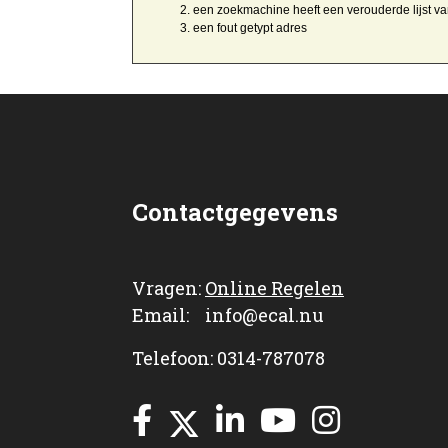
een zoekmachine heeft een
verouderde lijst v
een
fout getypt
adres
Contactgegevens
Vragen:
Online Regelen
Email: info@ecal.nu
Telefoon: 0314-787078