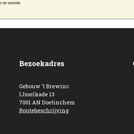
an de website
Bezoekadres
Gebouw 't Brewinc
IJsselkade 13
7001 AN Doetinchem
Routebeschrijving