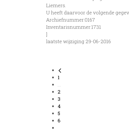
Liemers.
U heeft daarvoor de volgende gegev
Archiefnummer:0167
Inventarisnummer:1731
]
laatste wijziging 29-06-2016
1
...
2
3
4
5
6
...