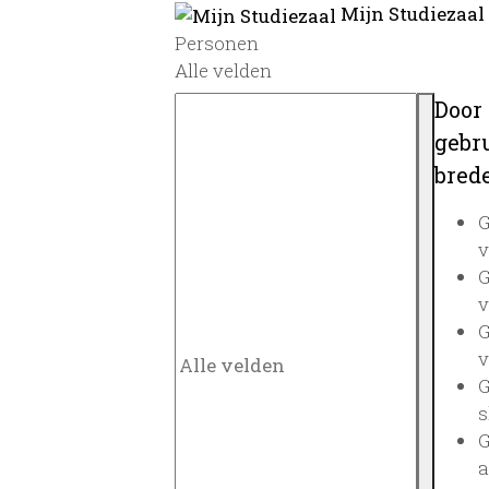
Mijn Studiezaal
Personen
Alle velden
Door
gebru
brede
G
v
G
v
G
v
G
s
G
a