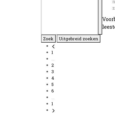
n
z
Voor
lees
Zoek
Uitgebreid zoeken
1
...
2
3
4
5
6
...
1