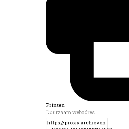
Printen
Duurzaam webadres