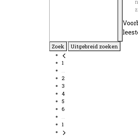
n
z
Voor
lees
Zoek
Uitgebreid zoeken
1
...
2
3
4
5
6
...
1