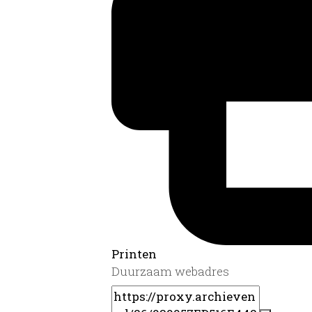
Printen
Duurzaam webadres