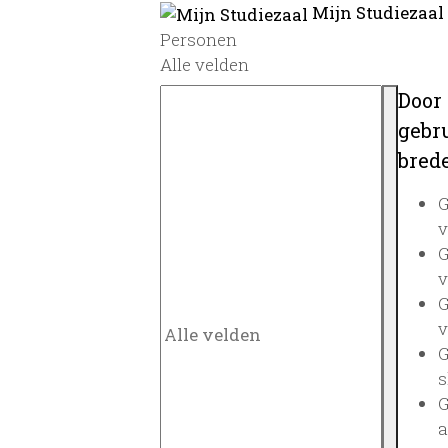
Mijn Studiezaal
Personen
Alle velden
Door
gebru
brede
G
v
G
v
G
v
G
s
G
a