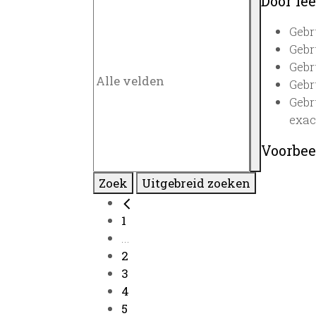
Door lee
Gebr
Gebr
Gebr
Gebr
Gebr
exac
Voorbee
Zoek
Uitgebreid zoeken
1
...
2
3
4
5