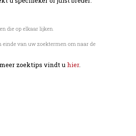
t u specifieker of juist breder:
 die op elkaar lijken.
n einde van uw zoektermen om naar de
 meer zoektips vindt u
hier
.