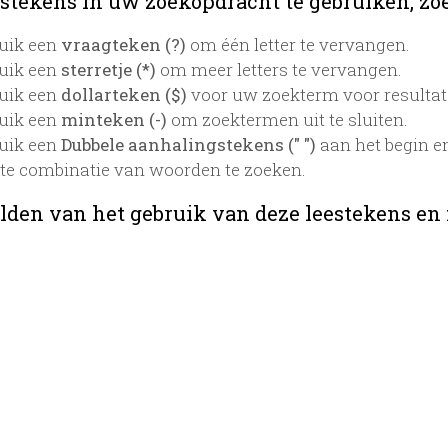
stekens in uw zoekopdracht te gebruiken, zoek
uik een
vraagteken (?)
om één letter te vervangen.
uik een
sterretje (*)
om meer letters te vervangen.
uik een
dollarteken ($)
voor uw zoekterm voor resultaten
uik een
minteken (-)
om zoektermen uit te sluiten.
uik een
Dubbele aanhalingstekens (" ")
aan het begin e
te combinatie van woorden te zoeken.
lden van het gebruik van deze leestekens en