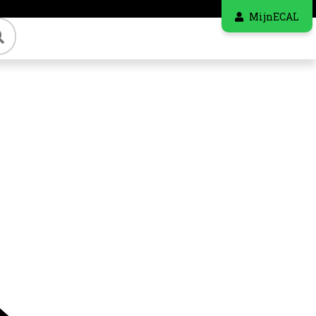
MijnECAL
Zoeken