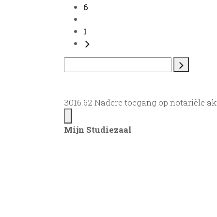
6
...
1
3016.62 Nadere toegang op notariële a
Mijn Studiezaal