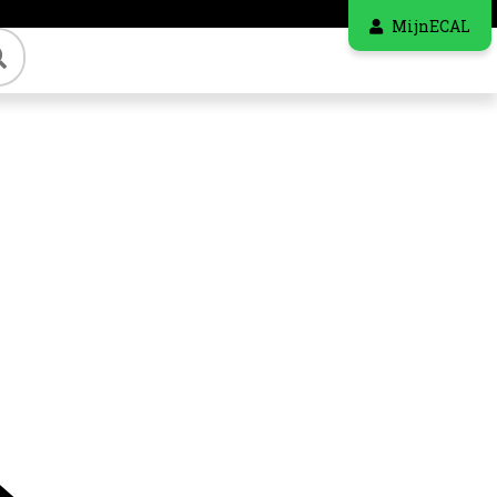
MijnECAL
Zoeken