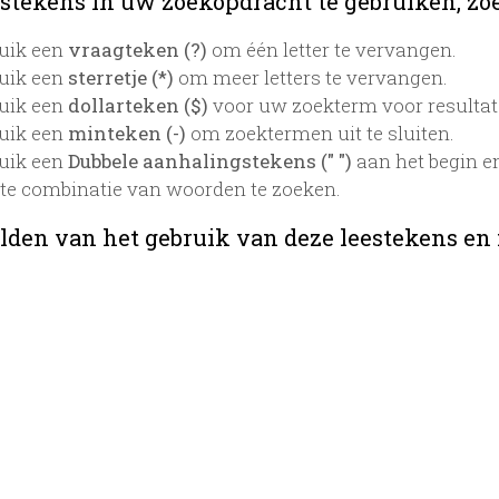
stekens in uw zoekopdracht te gebruiken, zoek
uik een
vraagteken (?)
om één letter te vervangen.
uik een
sterretje (*)
om meer letters te vervangen.
uik een
dollarteken ($)
voor uw zoekterm voor resultaten
uik een
minteken (-)
om zoektermen uit te sluiten.
uik een
Dubbele aanhalingstekens (" ")
aan het begin e
te combinatie van woorden te zoeken.
lden van het gebruik van deze leestekens en