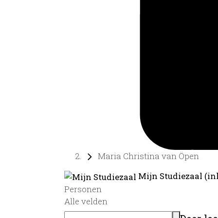
Maria Christina van Öpen
Mijn Studiezaal (in
Personen
Alle velden