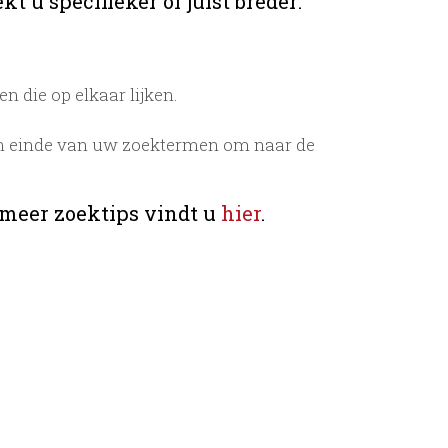
t u specifieker of juist breder:
 die op elkaar lijken.
n einde van uw zoektermen om naar de
 meer zoektips vindt u
hier
.