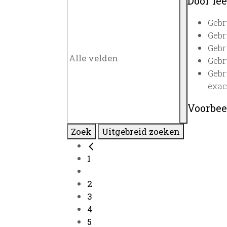
Door lee
Gebr
Gebr
Gebr
Gebr
Gebr
exac
Voorbee
Zoek
Uitgebreid zoeken
1
...
2
3
4
5