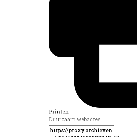
Printen
Duurzaam webadres