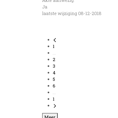
Akte aanwezig:
Ja
laatste wijziging 08-12-2018
1
...
2
3
4
5
6
...
1
Meer