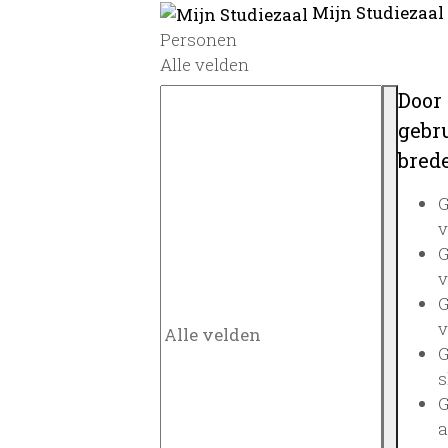
Mijn Studiezaal
Personen
Alle velden
Door
gebru
brede
G
v
G
v
G
v
G
s
G
a