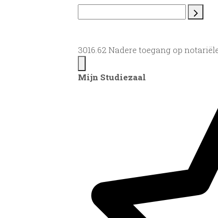
3016.62 Nadere toegang op notariël
Mijn Studiezaal