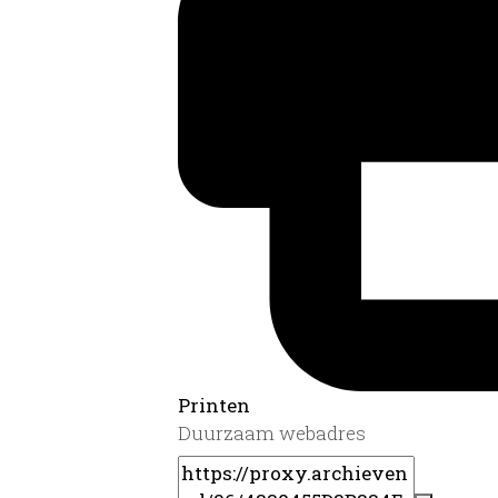
Printen
Duurzaam webadres