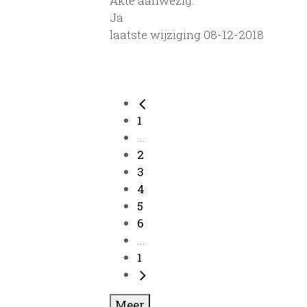
Akte aanwezig:
Ja
laatste wijziging 08-12-2018
1
...
2
3
4
5
6
...
1
Meer