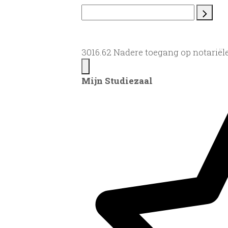
3016.62 Nadere toegang op notariël
Mijn Studiezaal