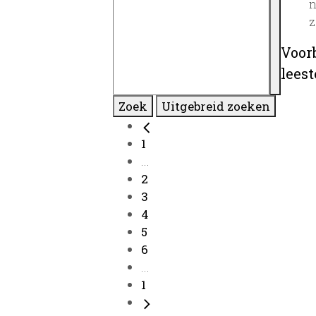
n
z
Voor
lees
Zoek
Uitgebreid zoeken
1
...
2
3
4
5
6
...
1