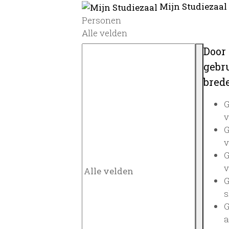
Mijn Studiezaal
Personen
Alle velden
Door
gebru
brede
G
v
G
v
G
v
G
s
G
a