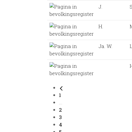
J.
H.
Ja. W.
1
...
2
3
4
5