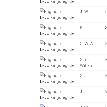
J. W.
B.
S
C. W. A.
Garrit
Willem
G. J.
J.