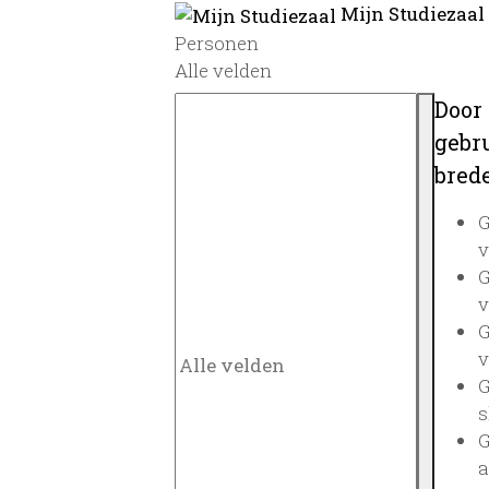
Mijn Studiezaal
Personen
Alle velden
Door
gebru
brede
G
v
G
v
G
v
G
s
G
a