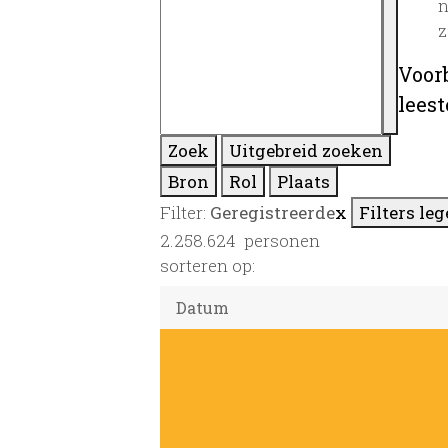
n
z
Voor
lees
Zoek
Uitgebreid zoeken
Bron
Rol
Plaats
Filter:
Geregistreerde
x
Filters le
2.258.624
personen
sorteren op: