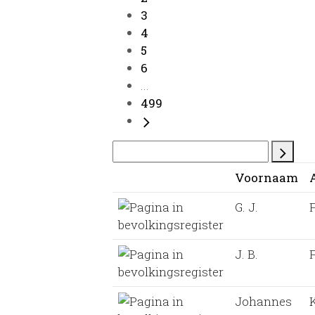
3
4
5
6
...
499
Voornaam
G. J.
F
J. B.
F
Johannes