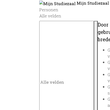
Mijn Studiezaal
Personen
Alle velden
Door
gebru
brede
G
v
G
v
G
v
G
s
G
a