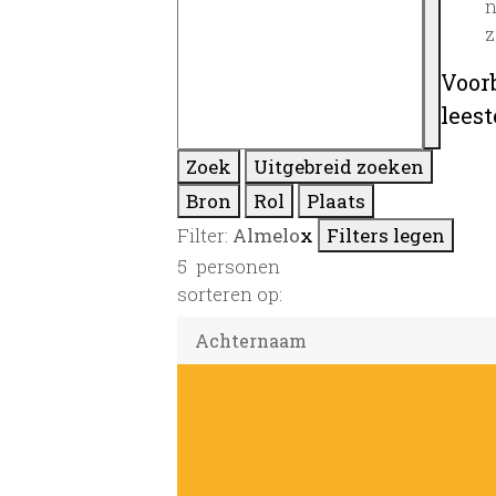
n
z
Voor
lees
Zoek
Uitgebreid zoeken
Bron
Rol
Plaats
Filter:
Almelo
x
Filters legen
5
personen
sorteren op: