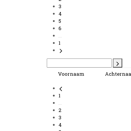
3
4
5
6
...
1
Voornaam
Achterna
1
...
2
3
4