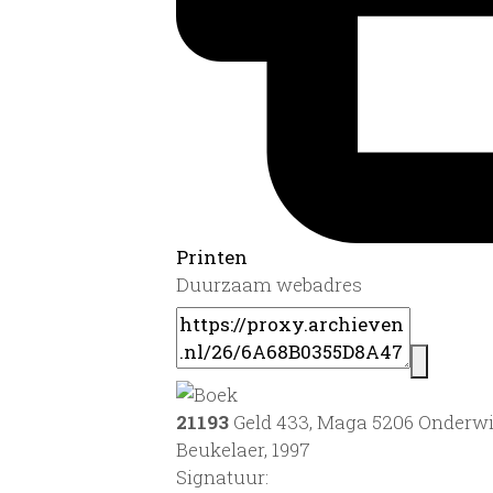
Printen
Duurzaam webadres
21193
Geld 433, Maga 5206 Onderwij
Beukelaer, 1997
Signatuur: