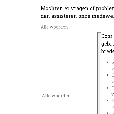
Mochten er vragen of problem
dan assisteren onze medewerk
Alle woorden
Door
gebru
brede
G
v
G
v
G
v
G
s
G