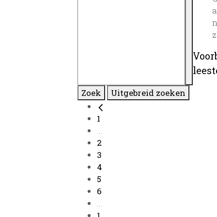
a
n
z
Voor
lees
Zoek
Uitgebreid zoeken
1
...
2
3
4
5
6
...
1