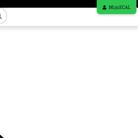
MijnECAL
Zoeken