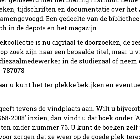
oeken, tijdschriften en documentatie over he
 samengevoegd. Een gedeelte van de bibliotheek
ch in de depots en het magazijn.
kcollectie is nu digitaal te doorzoeken, de res
p zoek zijn naar een bepaalde titel, maar u v
udiezaalmedewerker in de studiezaal of neem 
4-787078.
aar u kunt het ter plekke bekijken en eventu
geeft tevens de vindplaats aan. Wilt u bijvoor
68-2008’ inzien, dan vindt u dat boek onder ‘Aal
ten onder nummer 76. U kunt de boeken zelf 
l voor zorgen dat ze weer op de goede plek ter