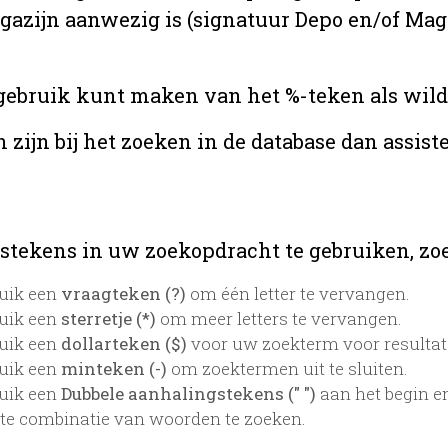
agazijn aanwezig is (signatuur Depo en/of Maga
u gebruik kunt maken van het %-teken als wild
zijn bij het zoeken in de database dan assis
stekens in uw zoekopdracht te gebruiken, zoek
uik een
vraagteken (?)
om één letter te vervangen.
uik een
sterretje (*)
om meer letters te vervangen.
uik een
dollarteken ($)
voor uw zoekterm voor resultaten
uik een
minteken (-)
om zoektermen uit te sluiten.
uik een
Dubbele aanhalingstekens (" ")
aan het begin e
te combinatie van woorden te zoeken.