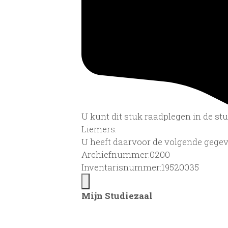
U kunt dit stuk raadplegen in de s
Liemers.
U heeft daarvoor de volgende gegev
Archiefnummer:0200
Inventarisnummer:19520035
Mijn Studiezaal