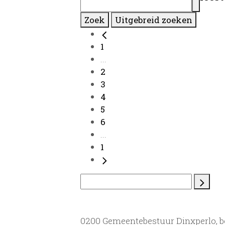
Zoek
Uitgebreid zoeken
1
...
2
3
4
5
6
...
1
0200 Gemeentebestuur Dinxperlo, 