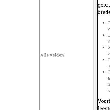
gebru
brede
G
v
G
v
G
v
G
s
G
a
n
z
Voor
lees