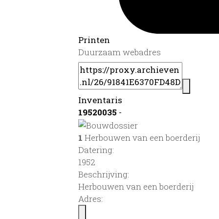
Printen
Duurzaam webadres
Inventaris
19520035
-
1
Herbouwen van een boerderij
Datering
:
1952
Beschrijving:
Herbouwen van een boerderij
Adres: