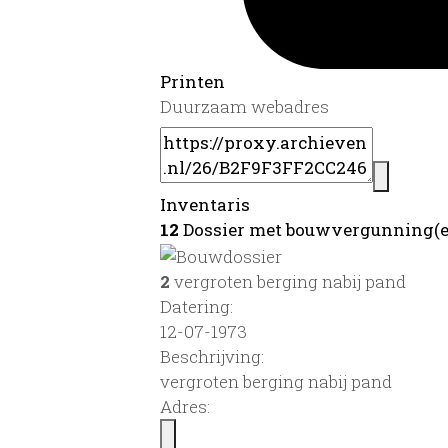
Printen
Duurzaam webadres
Inventaris
12
Dossier met bouwvergunning(e
2
vergroten berging nabij pand
Datering
:
12-07-1973
Beschrijving:
vergroten berging nabij pand
Adres: