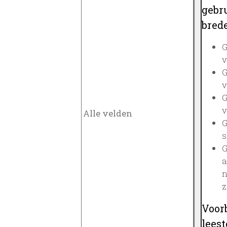
gebru
brede
G
v
G
v
G
v
G
s
G
a
n
z
Voor
lees