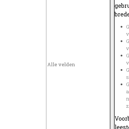
gebru
brede
G
v
G
v
G
v
G
s
G
a
n
z
Voor
lees