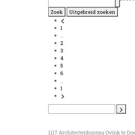
Zoek
Uitgebreid zoeken
1
...
2
3
4
5
6
...
1
1117 Architectenbureau Ovink te Do