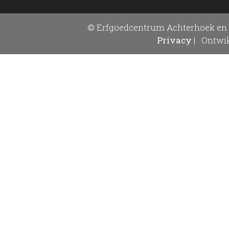
© Erfgoedcentrum Achterhoek en 
Privacy
|
Ontwik