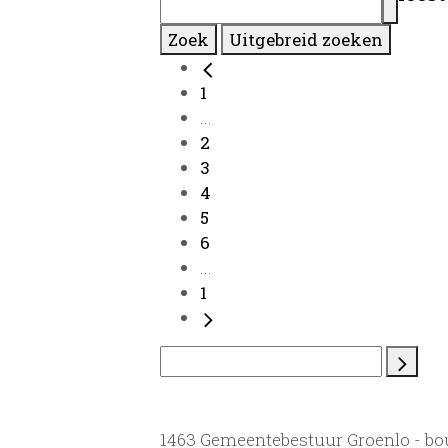
Zoek
Uitgebreid zoeken
1
...
2
3
4
5
6
...
1
1463 Gemeentebestuur Groenlo - b