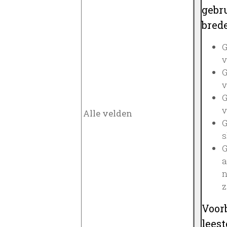
gebru
brede
G
v
G
v
G
v
G
s
G
a
n
z
Voor
lees