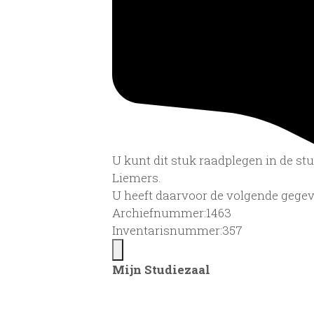
U kunt dit stuk raadplegen in de s
Liemers.
U heeft daarvoor de volgende gegev
Archiefnummer:1463
Inventarisnummer:357
Mijn Studiezaal