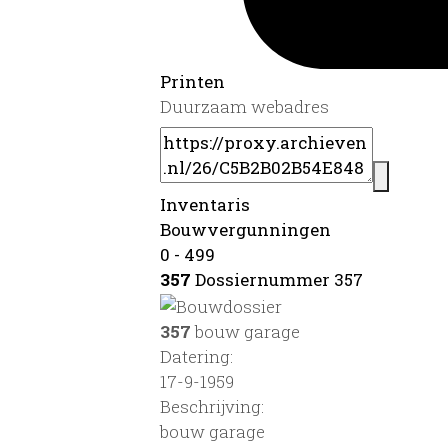
Printen
Duurzaam webadres
Inventaris
Bouwvergunningen
0 - 499
357
Dossiernummer 357
357
bouw garage
Datering
:
17-9-1959
Beschrijving:
bouw garage