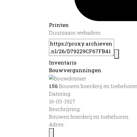
Printen
Duurzaam webadres
Inventaris
Bouwvergunningen
156
Bouwen boerderij en toebehore
Datering
:
16-03-1927
Beschrijving:
Bouwen boerderij en toebehoren
Adres: