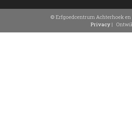
© Erfgoedcentrum Achterhoek en 
Privacy
|
Ontwik