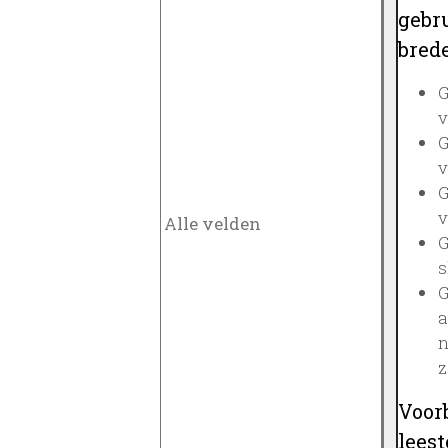
gebru
brede
G
v
G
v
G
v
G
s
G
a
n
z
Voor
lees