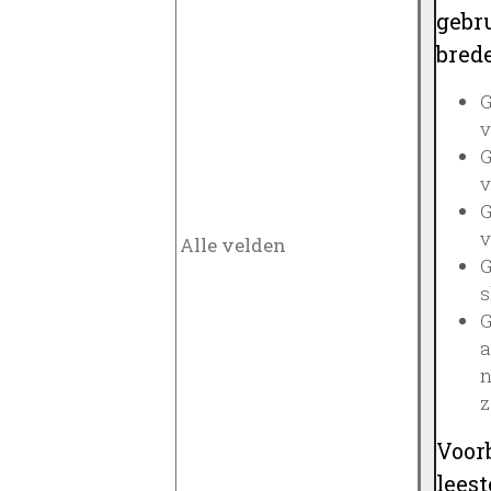
gebru
brede
G
v
G
v
G
v
G
s
G
a
n
z
Voor
lees