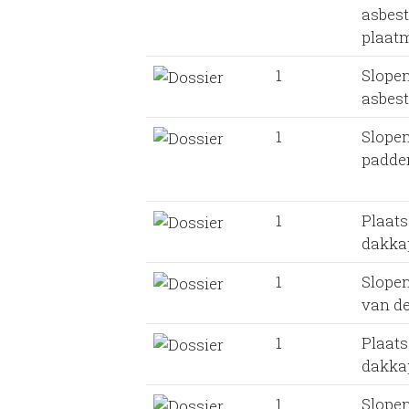
asbes
plaatm
1
Slope
asbest
1
Slope
padde
1
Plaat
dakka
1
Slopen
van d
1
Plaat
dakka
1
Slope