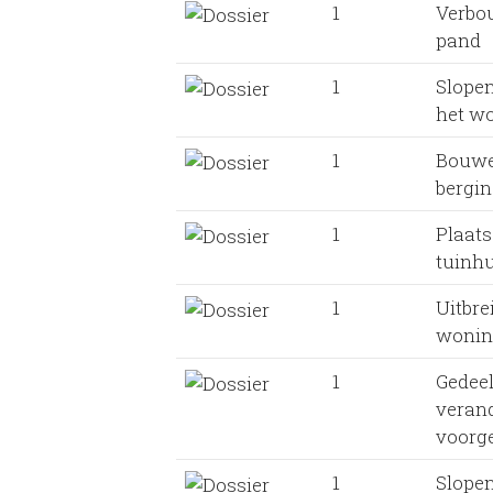
1
Verbo
pand
1
Slopen
het w
1
Bouwe
bergi
1
Plaat
tuinhu
1
Uitbre
wonin
1
Gedeel
veran
voorg
1
Slope