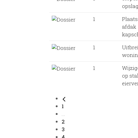
opsla
1
Plaat
afdak
kapsc
1
Uitbre
wonin
1
Wijzi
op sta
eierv
1
...
2
3
4