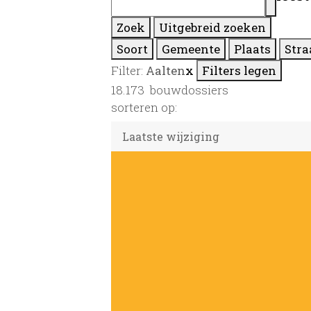
Zoek
Uitgebreid zoeken
Soort
Gemeente
Plaats
Stra
Filter:
Aalten
x
Filters legen
18.173
bouwdossiers
sorteren op: