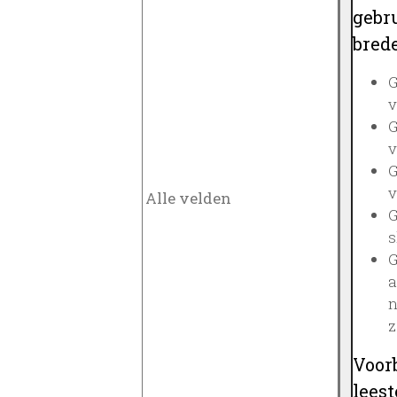
gebru
brede
G
v
G
v
G
v
G
s
G
a
n
z
Voor
lees