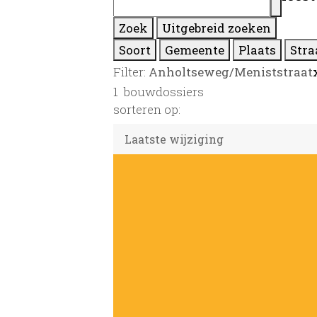
Zoek
Uitgebreid zoeken
Soort
Gemeente
Plaats
Stra
Filter:
Anholtseweg/Meniststraat
1
bouwdossiers
sorteren op: