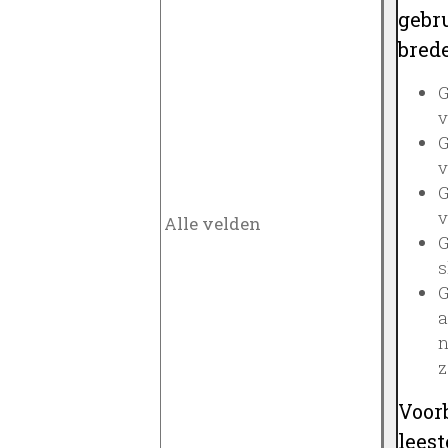
gebru
brede
G
v
G
v
G
v
G
s
G
a
n
z
Voor
lees