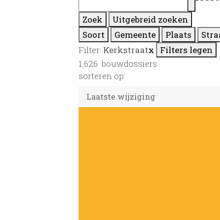
Zoek
Uitgebreid zoeken
Soort
Gemeente
Plaats
Stra
Filter:
Kerkstraat
x
Filters legen
1.626
bouwdossiers
sorteren op: