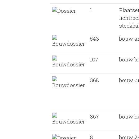
1
Plaatse
lichtre
steekba
543
bouw a
107
bouw b
368
bouw ur
367
bouw h
8
bouw 2-