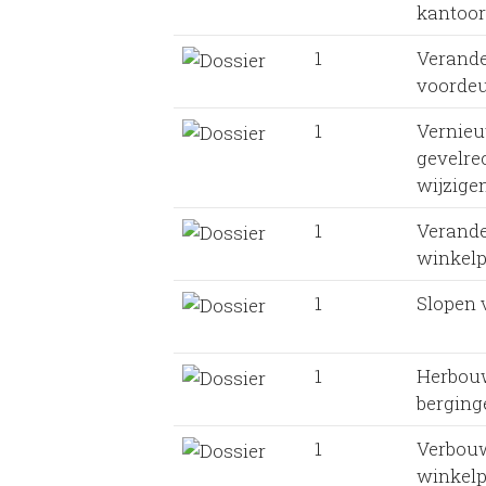
kantoo
1
Verande
voordeu
1
Vernie
gevelre
wijzigen
1
Verande
winkelp
1
Slopen 
1
Herbou
berging
1
Verbou
winkel