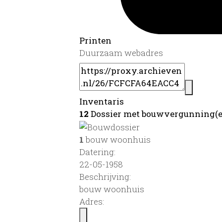
Printen
Duurzaam webadres
Inventaris
12
Dossier met bouwvergunning(e
1
bouw woonhuis
Datering
:
22-05-1958
Beschrijving:
bouw woonhuis
Adres: