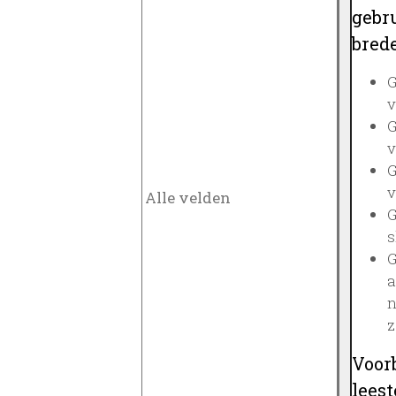
gebru
brede
G
v
G
v
G
v
G
s
G
a
n
z
Voor
lees